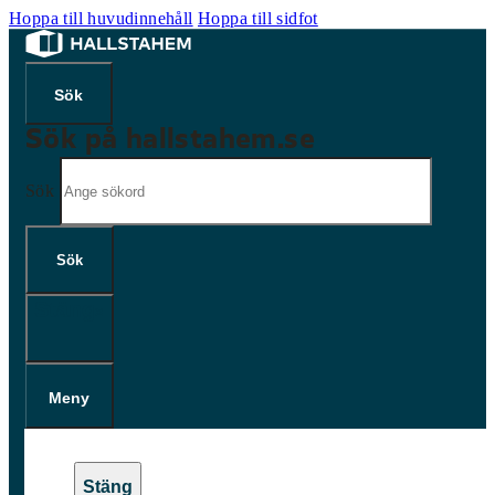
Hoppa till huvudinnehåll
Hoppa till sidfot
Sök på hallstahem.se
Sök
Sök
×
Meny