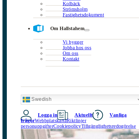
Kolbäck
Strömsholm
Fastighetsdokument
Om Hallstahem
Vi bygger
Jobba hos oss
Om oss
Kontakt
Swedish
Logga in
Aktuellt
Vanliga
frågor
Webbplatskarta
Riktlinjer
personuppgifter
Cookiepolicy
Tillgänglighetsredogörelse