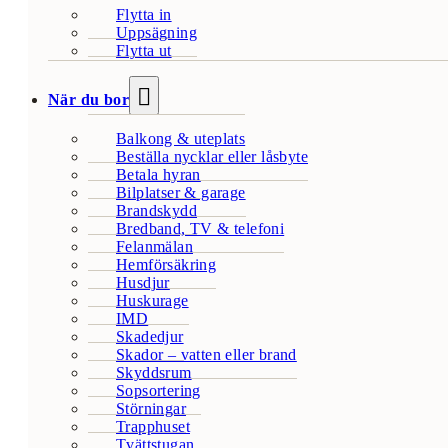
Flytta in
Uppsägning
Flytta ut
När du bor
Balkong & uteplats
Beställa nycklar eller låsbyte
Betala hyran
Bilplatser & garage
Brandskydd
Bredband, TV & telefoni
Felanmälan
Hemförsäkring
Husdjur
Huskurage
IMD
Skadedjur
Skador – vatten eller brand
Skyddsrum
Sopsortering
Störningar
Trapphuset
Tvättstugan