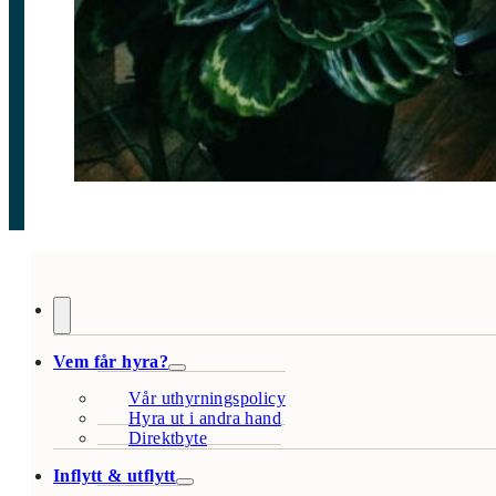
Vem får hyra?
Vår uthyrningspolicy
Hyra ut i andra hand
Direktbyte
Inflytt & utflytt