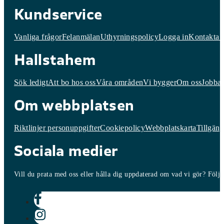
Kundservice
Vanliga frågor
Felanmälan
Uthyrningspolicy
Logga in
Kontakta 
Hallstahem
Sök ledigt
Att bo hos oss
Våra områden
Vi bygger
Om oss
Jobba 
Om webbplatsen
Riktlinjer personuppgifter
Cookiepolicy
Webbplatskarta
Tillgäng
Sociala medier
Vill du prata med oss eller hålla dig uppdaterad om vad vi gör? Följ o