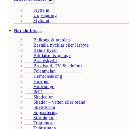
Flytta in
Uppsägning
Flytta ut
När du bor
Balkong & uteplats
Beställa nycklar eller låsbyte
Betala hyran
Bilplatser & garage
Brandskydd
Bredband, TV & telefoni
Felanmälan
Hemförsäkring
Husdjur
Huskurage
IMD
Skadedjur
Skador – vatten eller brand
Skyddsrum
Sopsortering
Störningar
Trapphuset
Tvättstugan