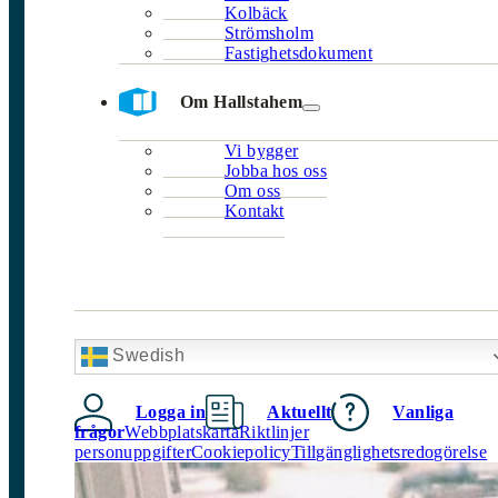
Kolbäck
Strömsholm
Fastighetsdokument
Om Hallstahem
Vi bygger
Jobba hos oss
Om oss
Kontakt
Swedish
Logga in
Aktuellt
Vanliga
frågor
Webbplatskarta
Riktlinjer
personuppgifter
Cookiepolicy
Tillgänglighetsredogörelse