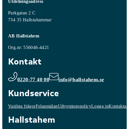
Utdelningsadress
Parkgatan 2 C
734 35 Hallstahammar
AB Hallstahem
Org.nr: 556046-4421
Kontakt
0220-77 40 00
info@hallstahem.se
Kundservice
Vanliga frågor
Felanmälan
Uthyrningspolicy
Logga in
Kontakta 
Hallstahem