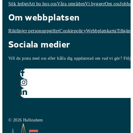
Sök ledigt
Att bo hos oss
Våra områden
Vi bygger
Om oss
Jobba 
Om webbplatsen
Riktlinjer personuppgifter
Cookiepolicy
Webbplatskarta
Tillgäng
Sociala medier
Vill du prata med oss eller hålla dig uppdaterad om vad vi gör? Följ o
© 2026 Hallstahem