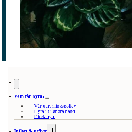
Vem får hyra?
Vår uthyrningspolicy
Hyra ut i andra hand
Direktbyte
Inflytt & utflytt