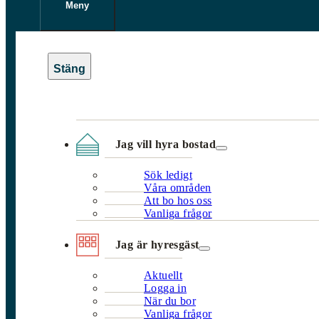
Meny
Jag vill hyra bostad
Sök ledigt
Våra områden
Att bo hos oss
Vanliga frågor
Jag är hyresgäst
Aktuellt
Logga in
När du bor
Vanliga frågor