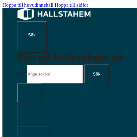
Hoppa till huvudinnehåll
Hoppa till sidfot
Sök på hallstahem.se
Sök
Sök
×