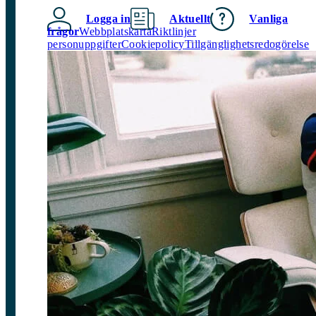
Logga in
Aktuellt
Vanliga
frågor
Webbplatskarta
Riktlinjer
personuppgifter
Cookiepolicy
Tillgänglighetsredogörelse