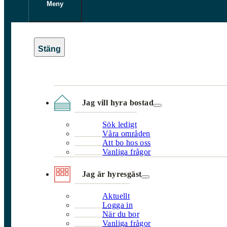
Meny
Jag vill hyra bostad
Sök ledigt
Våra områden
Att bo hos oss
Vanliga frågor
Jag är hyresgäst
Aktuellt
Logga in
När du bor
Vanliga frågor