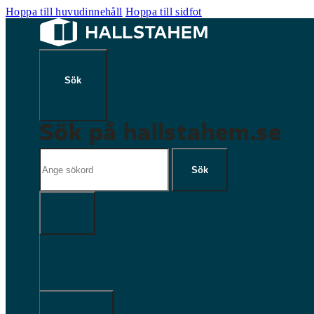
Hoppa till huvudinnehåll
Hoppa till sidfot
Sök på hallstahem.se
Sök
Sök
×