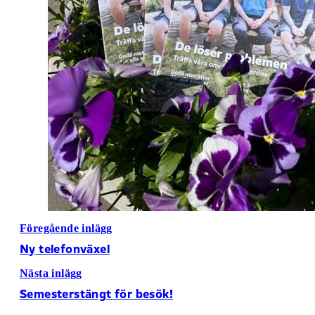
Föregående inlägg
Ny telefonväxel
Nästa inlägg
Semesterstängt för besök!