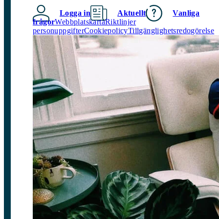
Logga in
Aktuellt
Vanliga
frågor
Webbplatskarta
Riktlinjer
personuppgifter
Cookiepolicy
Tillgänglighetsredogörelse