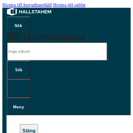
Hoppa till huvudinnehåll
Hoppa till sidfot
Sök på hallstahem.se
Sök
Sök
×
Meny