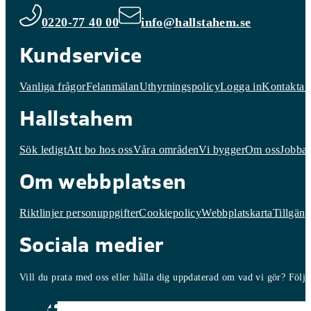
0220-77 40 00
info@hallstahem.se
Kundservice
Vanliga frågor
Felanmälan
Uthyrningspolicy
Logga in
Kontakta 
Hallstahem
Sök ledigt
Att bo hos oss
Våra områden
Vi bygger
Om oss
Jobba 
Om webbplatsen
Riktlinjer personuppgifter
Cookiepolicy
Webbplatskarta
Tillgäng
Sociala medier
Vill du prata med oss eller hålla dig uppdaterad om vad vi gör? Följ o