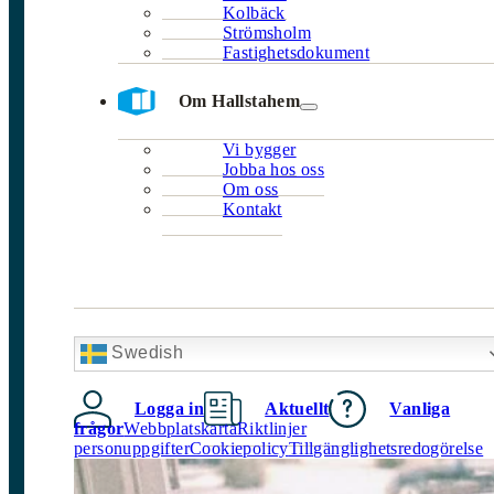
Kolbäck
Strömsholm
Fastighetsdokument
Om Hallstahem
Vi bygger
Jobba hos oss
Om oss
Kontakt
Swedish
Logga in
Aktuellt
Vanliga
frågor
Webbplatskarta
Riktlinjer
personuppgifter
Cookiepolicy
Tillgänglighetsredogörelse