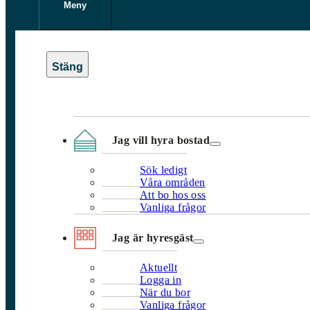
Meny
Jag vill hyra bostad
Sök ledigt
Våra områden
Att bo hos oss
Vanliga frågor
Jag är hyresgäst
Aktuellt
Logga in
När du bor
Vanliga frågor