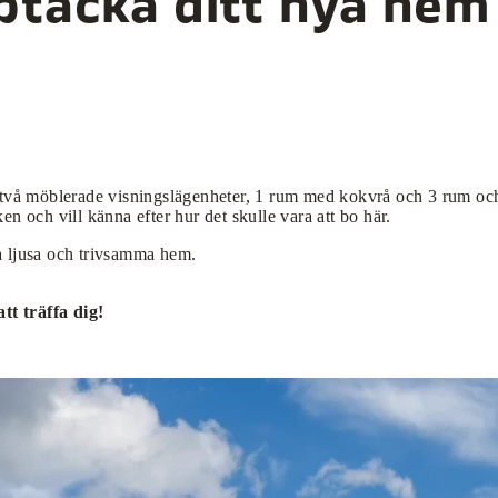
täcka ditt nya hem
a två möblerade visningslägenheter, 1 rum med kokvrå och 3 rum oc
n och vill känna efter hur det skulle vara att bo här.
ra ljusa och trivsamma hem.
t träffa dig!