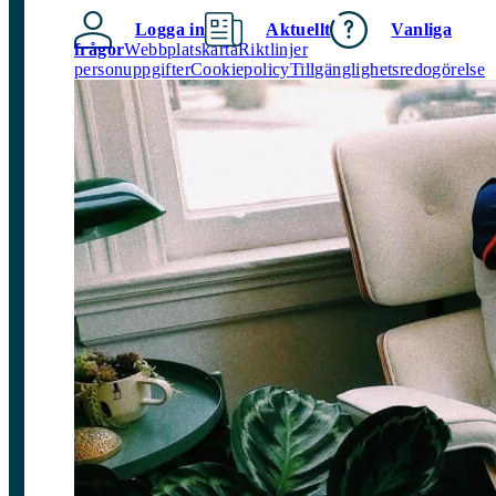
Logga in
Aktuellt
Vanliga
frågor
Webbplatskarta
Riktlinjer
personuppgifter
Cookiepolicy
Tillgänglighetsredogörelse