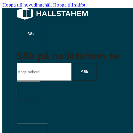
Hoppa till huvudinnehåll
Hoppa till sidfot
Sök på hallstahem.se
Sök
Sök
×