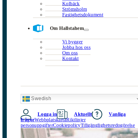
Kolbäck
Strömsholm
Fastighetsdokument
Om Hallstahem
Vi bygger
Jobba hos oss
Om oss
Kontakt
Swedish
Logga in
Aktuellt
Vanliga
frågor
Webbplatskarta
Riktlinjer
personuppgifter
Cookiepolicy
Tillgänglighetsredogörelse