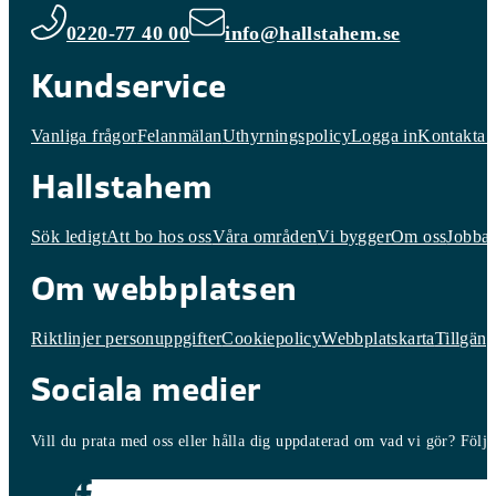
0220-77 40 00
info@hallstahem.se
Kundservice
Vanliga frågor
Felanmälan
Uthyrningspolicy
Logga in
Kontakta 
Hallstahem
Sök ledigt
Att bo hos oss
Våra områden
Vi bygger
Om oss
Jobba 
Om webbplatsen
Riktlinjer personuppgifter
Cookiepolicy
Webbplatskarta
Tillgäng
Sociala medier
Vill du prata med oss eller hålla dig uppdaterad om vad vi gör? Följ o