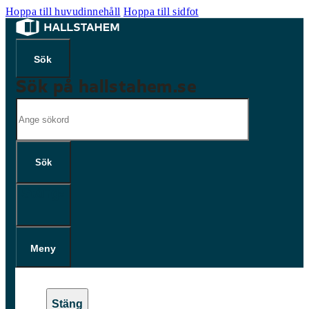
Hoppa till huvudinnehåll
Hoppa till sidfot
Sök på hallstahem.se
Sök
Sök
×
Meny