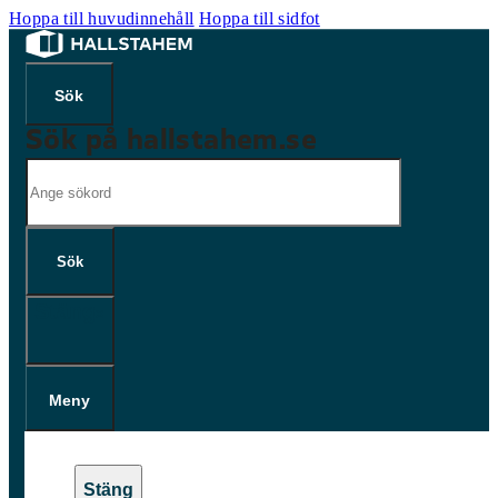
Hoppa till huvudinnehåll
Hoppa till sidfot
Sök på hallstahem.se
Sök
Sök
×
Meny