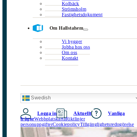
Kolbäck
Strömsholm
Fastighetsdokument
Om Hallstahem
Vi bygger
Jobba hos oss
Om oss
Kontakt
Swedish
Logga in
Aktuellt
Vanliga
frågor
Webbplatskarta
Riktlinjer
personuppgifter
Cookiepolicy
Tillgänglighetsredogörelse