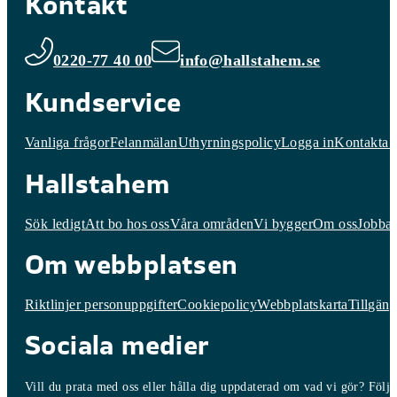
Kontakt
0220-77 40 00
info@hallstahem.se
Kundservice
Vanliga frågor
Felanmälan
Uthyrningspolicy
Logga in
Kontakta 
Hallstahem
Sök ledigt
Att bo hos oss
Våra områden
Vi bygger
Om oss
Jobba 
Om webbplatsen
Riktlinjer personuppgifter
Cookiepolicy
Webbplatskarta
Tillgäng
Sociala medier
Vill du prata med oss eller hålla dig uppdaterad om vad vi gör? Följ o