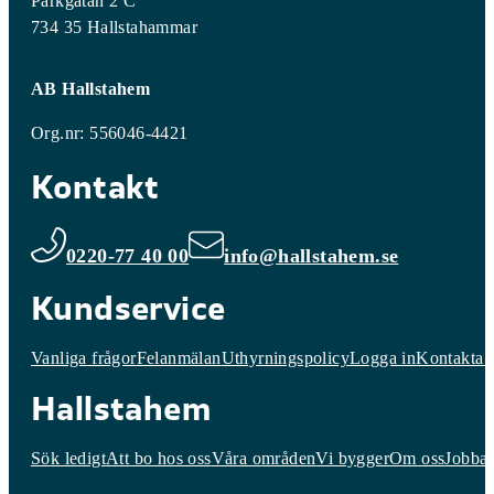
Parkgatan 2 C
734 35 Hallstahammar
AB Hallstahem
Org.nr: 556046-4421
Kontakt
0220-77 40 00
info@hallstahem.se
Kundservice
Vanliga frågor
Felanmälan
Uthyrningspolicy
Logga in
Kontakta 
Hallstahem
Sök ledigt
Att bo hos oss
Våra områden
Vi bygger
Om oss
Jobba 