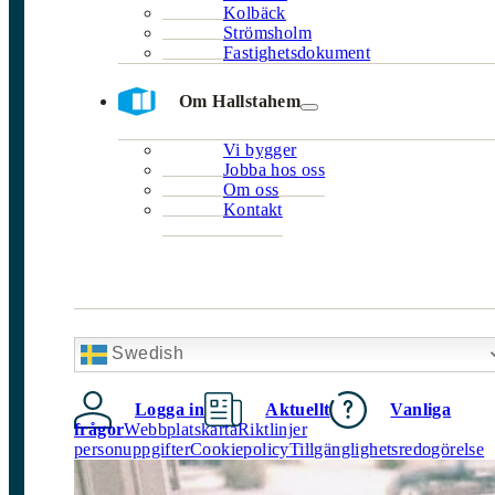
Kolbäck
Strömsholm
Fastighetsdokument
Om Hallstahem
Vi bygger
Jobba hos oss
Om oss
Kontakt
Swedish
Logga in
Aktuellt
Vanliga
frågor
Webbplatskarta
Riktlinjer
personuppgifter
Cookiepolicy
Tillgänglighetsredogörelse