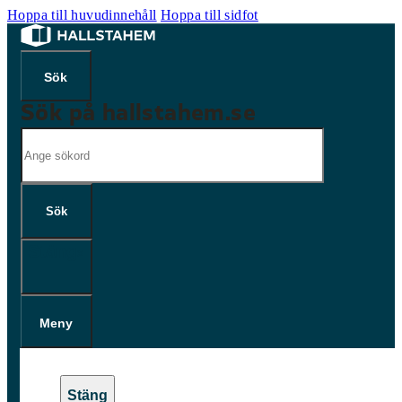
Hoppa till huvudinnehåll
Hoppa till sidfot
Sök på hallstahem.se
Sök
Sök
×
Meny