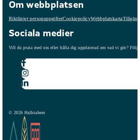
Om webbplatsen
Riktlinjer personuppgifter
Cookiepolicy
Webbplatskarta
Tillgäng
Sociala medier
Vill du prata med oss eller hålla dig uppdaterad om vad vi gör? Följ o
© 2026 Hallstahem