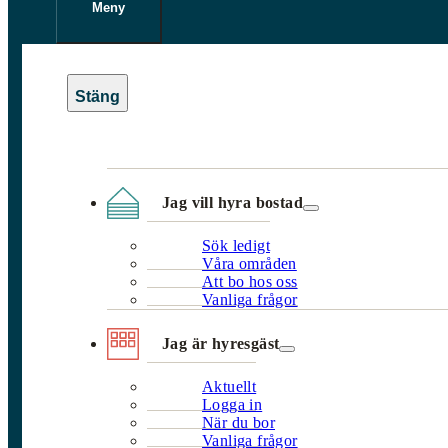
Meny
Jag vill hyra bostad
Sök ledigt
Våra områden
Att bo hos oss
Vanliga frågor
Jag är hyresgäst
Aktuellt
Logga in
När du bor
Vanliga frågor