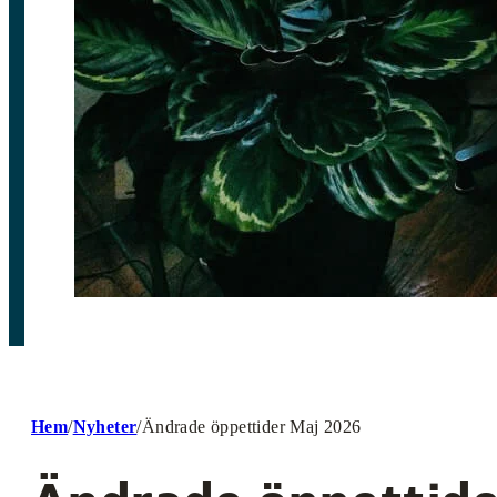
Hem
/
Nyheter
/
Ändrade öppettider Maj 2026