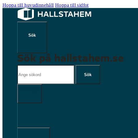
Hoppa till huvudinnehåll
Hoppa till sidfot
Sök på hallstahem.se
Sök
Sök
×