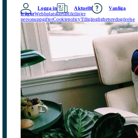
Logga in
Aktuellt
Vanliga
frågor
Webbplatskarta
Riktlinjer
personuppgifter
Cookiepolicy
Tillgänglighetsredogörelse