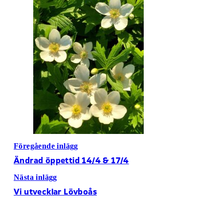
Föregående inlägg
Ändrad öppettid 14/4 & 17/4
Nästa inlägg
Vi utvecklar Lövboås