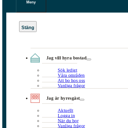
Meny
Jag vill hyra bostad
Sök ledigt
Våra områden
Att bo hos oss
Vanliga frågor
Jag är hyresgäst
Aktuellt
Logga in
När du bor
Vanliga frågor