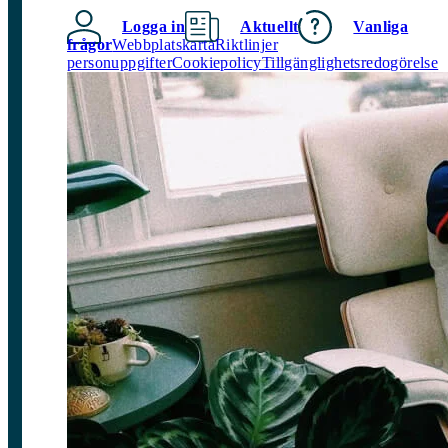
Logga in
Aktuellt
Vanliga
frågor
Webbplatskarta
Riktlinjer
personuppgifter
Cookiepolicy
Tillgänglighetsredogörelse