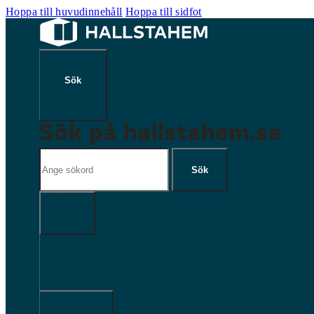
Hoppa till huvudinnehåll
Hoppa till sidfot
Sök på hallstahem.se
Sök
Sök
×