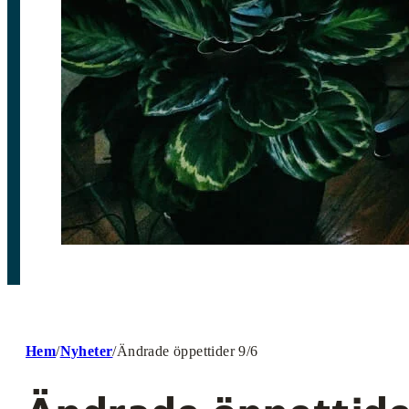
Hem
/
Nyheter
/
Ändrade öppettider 9/6