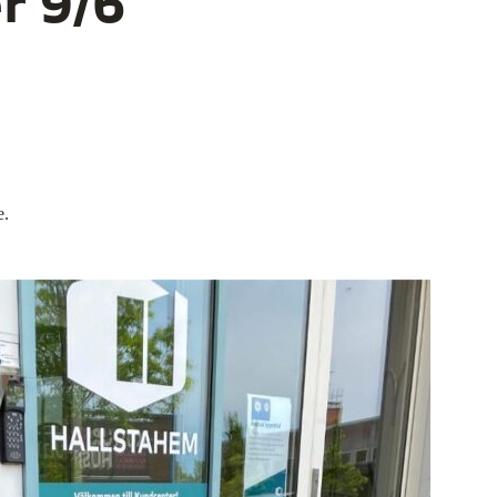
r 9/6
e.