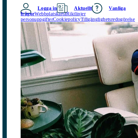
Logga in
Aktuellt
Vanliga
frågor
Webbplatskarta
Riktlinjer
personuppgifter
Cookiepolicy
Tillgänglighetsredogörelse