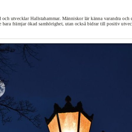
 och utvecklar Hallstahammar. Människor lär känna varandra och d
nte bara främjar ökad samhörighet, utan också bidrar till positiv 