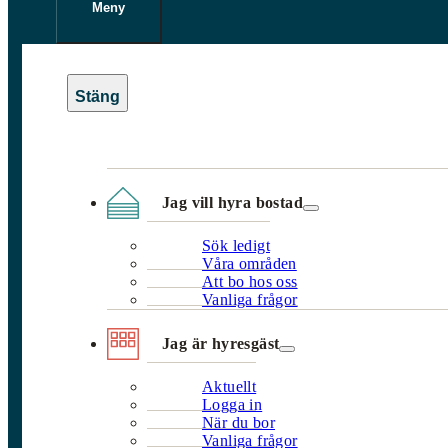
Meny
Jag vill hyra bostad
Sök ledigt
Våra områden
Att bo hos oss
Vanliga frågor
Jag är hyresgäst
Aktuellt
Logga in
När du bor
Vanliga frågor