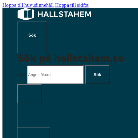
Hoppa till huvudinnehåll
Hoppa till sidfot
Sök på hallstahem.se
Sök
Sök
×