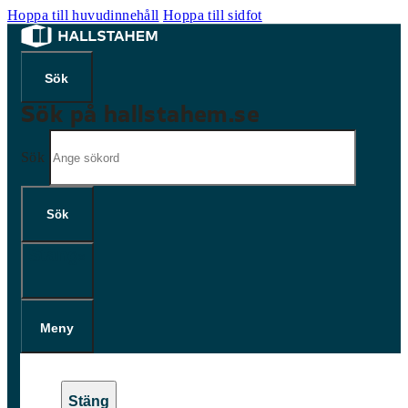
Hoppa till huvudinnehåll
Hoppa till sidfot
Sök på hallstahem.se
Sök
Sök
×
Meny