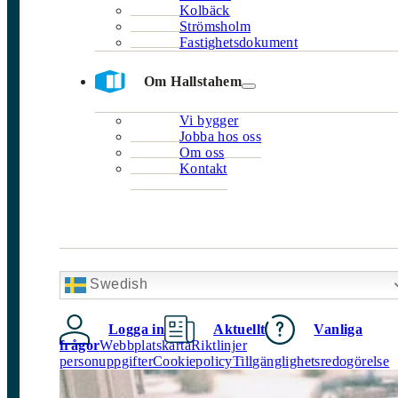
Kolbäck
Strömsholm
Fastighetsdokument
Om Hallstahem
Vi bygger
Jobba hos oss
Om oss
Kontakt
Swedish
Logga in
Aktuellt
Vanliga
frågor
Webbplatskarta
Riktlinjer
personuppgifter
Cookiepolicy
Tillgänglighetsredogörelse