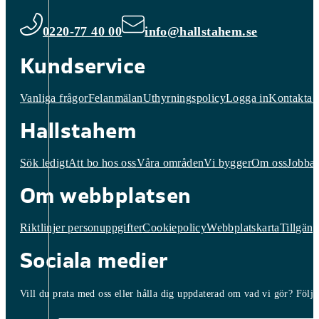
0220-77 40 00
info@hallstahem.se
Kundservice
Vanliga frågor
Felanmälan
Uthyrningspolicy
Logga in
Kontakta 
Hallstahem
Sök ledigt
Att bo hos oss
Våra områden
Vi bygger
Om oss
Jobba 
Om webbplatsen
Riktlinjer personuppgifter
Cookiepolicy
Webbplatskarta
Tillgäng
Sociala medier
Vill du prata med oss eller hålla dig uppdaterad om vad vi gör? Följ o