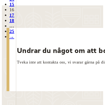
15
16
17
18
…
25
→
Undrar du något om att bo
Tveka inte att kontakta oss, vi svarar gärna på di
Kontakta oss