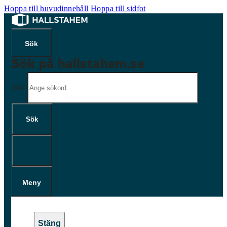
Hoppa till huvudinnehåll
Hoppa till sidfot
Sök på hallstahem.se
Sök
Sök
×
Meny