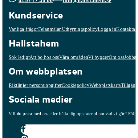
0220-77 40 00
info@hallstahem.se
Kundservice
Vanliga frågor
Felanmälan
Uthyrningspolicy
Logga in
Kontakta 
Hallstahem
Sök ledigt
Att bo hos oss
Våra områden
Vi bygger
Om oss
Jobba 
Om webbplatsen
Riktlinjer personuppgifter
Cookiepolicy
Webbplatskarta
Tillgäng
Sociala medier
Vill du prata med oss eller hålla dig uppdaterad om vad vi gör? Följ o