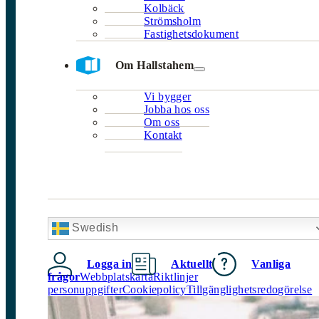
Kolbäck
Strömsholm
Fastighetsdokument
Om Hallstahem
Vi bygger
Jobba hos oss
Om oss
Kontakt
Swedish
Logga in
Aktuellt
Vanliga
frågor
Webbplatskarta
Riktlinjer
personuppgifter
Cookiepolicy
Tillgänglighetsredogörelse